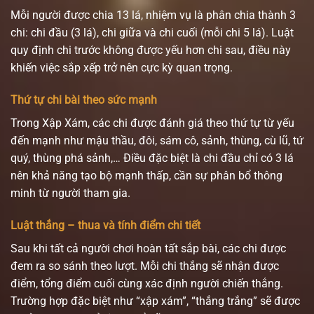
Mỗi người được chia 13 lá, nhiệm vụ là phân chia thành 3
chi: chi đầu (3 lá), chi giữa và chi cuối (mỗi chi 5 lá). Luật
quy định chi trước không được yếu hơn chi sau, điều này
khiến việc sắp xếp trở nên cực kỳ quan trọng.
Thứ tự chi bài theo sức mạnh
Trong Xập Xám, các chi được đánh giá theo thứ tự từ yếu
đến mạnh như mậu thầu, đôi, sám cô, sảnh, thùng, cù lũ, tứ
quý, thùng phá sảnh,… Điều đặc biệt là chi đầu chỉ có 3 lá
nên khả năng tạo bộ mạnh thấp, cần sự phân bổ thông
minh từ người tham gia.
Luật thắng – thua và tính điểm chi tiết
Sau khi tất cả người chơi hoàn tất sắp bài, các chi được
đem ra so sánh theo lượt. Mỗi chi thắng sẽ nhận được
điểm, tổng điểm cuối cùng xác định người chiến thắng.
Trường hợp đặc biệt như “xập xám”, “thắng trắng” sẽ được