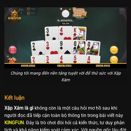
Chúng tôi mang đến nền tảng tuyệt vời để thử sức với Xập
Xám
Kết luận
Xập Xám là gì
không còn là một câu hỏi mơ hồ sau khi
người đọc đã tiếp cận toàn bộ thông tin trong bài viết này
KINGFUN
. Đây là trò chơi đòi hỏi cả kiến thức, tư duy phân
tích và khả năng kiểm soát cảm xúc. Với nguồn gốc lâu đời