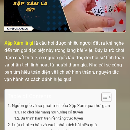
Xập Xám là gì
là câu hỏi được nhiều người đặt ra khi nghe
đến tên gọi đặc biệt này trong làng bài Việt. Đây là trò chơi
đậm chất trí tuệ, có nguồn gốc lâu đời, đòi hỏi sự tính toán
và phân tích linh hoạt từ người tham gia. Nhà cái sẽ cùng
bạn tìm hiểu toàn diện về lịch sử hình thành, nguyên tắc
vận hành và cách đánh hiệu quả.
Table of Contents
Nguồn gốc và sự phát triển của Xập Xám qua thời gian
Trò chơi bài mang hơi hướng cổ truyền
Sự thịnh hành trên nền tảng trực tuyến
Luật chơi cơ bản và cách phân tích bài hiệu quả