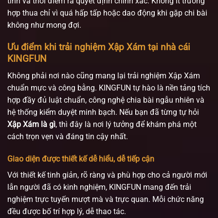
tĩnh và thời điểm ra quyết định chính xác. Không ít trường
hợp thua chỉ vì quá hấp tấp hoặc dao động khi gặp chi bài
không như mong đợi.
Ưu điểm khi trải nghiệm Xập Xám tại nhà cái
KINGFUN
Không phải nơi nào cũng mang lại trải nghiệm Xập Xám
chuẩn mực và công bằng. KINGFUN tự hào là nền tảng tích
hợp đầy đủ luật chuẩn, công nghệ chia bài ngẫu nhiên và
hệ thống kiểm duyệt minh bạch. Nếu bạn đã từng tự hỏi
Xập Xám là gì
, thì đây là nơi lý tưởng để khám phá một
cách trọn vẹn và đáng tin cậy nhất.
Giao diện được thiết kế dễ hiểu, dễ tiếp cận
Với thiết kế tinh giản, rõ ràng và phù hợp cho cả người mới
lẫn người đã có kinh nghiệm, KINGFUN mang đến trải
nghiệm trực tuyến mượt mà và trực quan. Mỗi chức năng
đều được bố trí hợp lý, dễ thao tác.