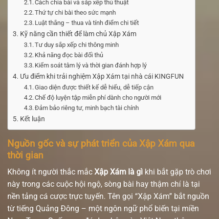
Cách chia bài và sắp xếp thủ thuật
Thứ tự chi bài theo sức mạnh
Luật thắng – thua và tính điểm chi tiết
Kỹ năng cần thiết để làm chủ Xập Xám
Tư duy sắp xếp chi thông minh
Khả năng đọc bài đối thủ
Kiểm soát tâm lý và thời gian đánh hợp lý
Ưu điểm khi trải nghiệm Xập Xám tại nhà cái KINGFUN
Giao diện được thiết kế dễ hiểu, dễ tiếp cận
Chế độ luyện tập miễn phí dành cho người mới
Đảm bảo riêng tư, minh bạch tài chính
Kết luận
Nguồn gốc và sự phát triển của Xập Xám qua
thời gian
Không ít người thắc mắc
Xập Xám là gì
khi bắt gặp trò chơi
này trong các cuộc hội ngộ, sòng bài hay thậm chí là tại
nền tảng cá cược trực tuyến. Tên gọi “Xập Xám” bắt nguồn
từ tiếng Quảng Đông – một ngôn ngữ phổ biến tại miền