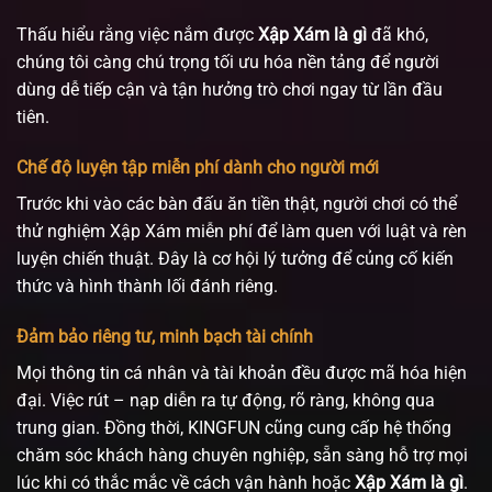
Thấu hiểu rằng việc nắm được
Xập Xám là gì
đã khó,
chúng tôi càng chú trọng tối ưu hóa nền tảng để người
dùng dễ tiếp cận và tận hưởng trò chơi ngay từ lần đầu
tiên.
Chế độ luyện tập miễn phí dành cho người mới
Trước khi vào các bàn đấu ăn tiền thật, người chơi có thể
thử nghiệm Xập Xám miễn phí để làm quen với luật và rèn
luyện chiến thuật. Đây là cơ hội lý tưởng để củng cố kiến
thức và hình thành lối đánh riêng.
Đảm bảo riêng tư, minh bạch tài chính
Mọi thông tin cá nhân và tài khoản đều được mã hóa hiện
đại. Việc rút – nạp diễn ra tự động, rõ ràng, không qua
trung gian. Đồng thời, KINGFUN cũng cung cấp hệ thống
chăm sóc khách hàng chuyên nghiệp, sẵn sàng hỗ trợ mọi
lúc khi có thắc mắc về cách vận hành hoặc
Xập Xám là gì
.