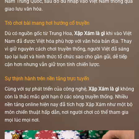
Nam Trung Quốc, sau đó du nhập vào Việt Nam thông qua
giao lưu văn hóa.
Trò chơi bài mang hơi hướng cổ truyền
Dù có nguồn gốc từ Trung Hoa,
Xập Xám là gì
khi vào Việt
Nam đã được Việt hóa phù hợp với văn hóa bản địa. Thay
vì giữ nguyên cách chơi truyền thống, người Việt đã sáng
tạo lại luật và hình thức tổ chức sao cho gần gũi, dễ tiếp
cận hơn nhưng vẫn giữ trọn tính chiến lược.
Sự thịnh hành trên nền tảng trực tuyến
Cùng với sự phát triển của công nghệ,
Xập Xám là gì
không
còn là thắc mắc giới hạn ở các sòng truyền thống. Nhiều
nền tảng online hiện nay đã tích hợp Xập Xám như một bộ
môn chiến thuật hấp dẫn, nơi người chơi có thể tham gia
mọi lúc mọi nơi.