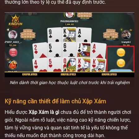
thưởng lớn theo tỷ lệ cụ thể đã quy định trước.
Nên dành thời gian học thuộc luật chơi trước khi trải nghiệm
Kỹ năng cần thiết để làm chủ Xập Xám
Hiểu được
Xập Xám là gì
chưa đủ để trở thành người chơi
giỏi. Ngoài nắm rõ luật, việc nâng cao kỹ năng chiến lược,
tâm lý vững vàng và quan sát tinh tế là yếu tố không thể
thiếu nếu muốn đạt thành công trong dài hạn.