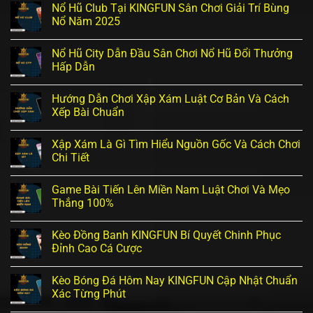
Nổ Hũ Club Tại KINGFUN Sân Chơi Giải Trí Bùng
Nổ Năm 2025
Nổ Hũ City Dẫn Đầu Sân Chơi Nổ Hũ Đổi Thưởng
Hấp Dẫn
Hướng Dẫn Chơi Xập Xám Luật Cơ Bản Và Cách
Xếp Bài Chuẩn
Xập Xám Là Gì Tìm Hiểu Nguồn Gốc Và Cách Chơi
Chi Tiết
Game Bài Tiến Lên Miền Nam Luật Chơi Và Mẹo
Thắng 100%
Kèo Đồng Banh KINGFUN Bí Quyết Chinh Phục
Đỉnh Cao Cá Cược
Kèo Bóng Đá Hôm Nay KINGFUN Cập Nhật Chuẩn
Xác Từng Phút