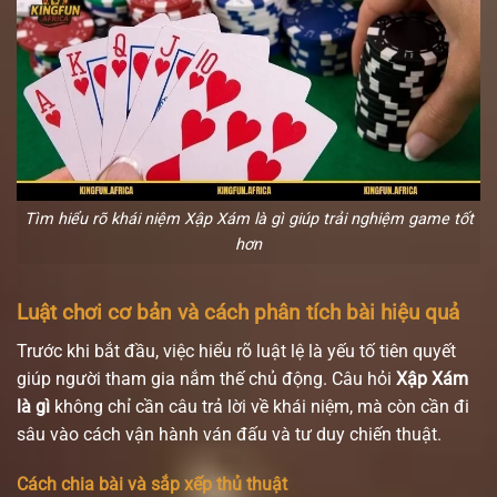
Tìm hiểu rõ khái niệm Xập Xám là gì giúp trải nghiệm game tốt
hơn
Luật chơi cơ bản và cách phân tích bài hiệu quả
Trước khi bắt đầu, việc hiểu rõ luật lệ là yếu tố tiên quyết
giúp người tham gia nắm thế chủ động. Câu hỏi
Xập Xám
là gì
không chỉ cần câu trả lời về khái niệm, mà còn cần đi
sâu vào cách vận hành ván đấu và tư duy chiến thuật.
Cách chia bài và sắp xếp thủ thuật